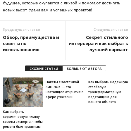
будущее, которые окупаются с лихвой и помогают достигать
новых высот. Удачи вам и успешных проектов!
Предыдущая статья
Следующая статья
Обзор, преимущества и
Секрет стильного
советы по
интерьера и как выбрать
использованию
лучший вариант
СХОЖИЕ СТАТЬИ
БОЛЬШЕ ОТ АВТОРА
Пакеты с застежкой
Как выбрать надежную
ЗИП-ЛОК — это
столбовую
настоящее открытие в
трансформаторную
сфере упаковки
подстанцию для
вашего объекта
Как выбрать
керамическую плитку:
советы эксперта, чтобы
ремонт был приятным