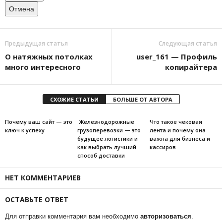
Отмена
Предыдущая статья
Следующая статья
О натяжных потолках
user_161 — Профиль
много интересного
копирайтера
СХОЖИЕ СТАТЬИ
БОЛЬШЕ ОТ АВТОРА
Почему ваш сайт — это
Железнодорожные
Что такое чековая
ключ к успеху
грузоперевозки — это
лента и почему она
будущее логистики и
важна для бизнеса и
как выбрать лучший
кассиров
способ доставки
НЕТ КОММЕНТАРИЕВ
ОСТАВЬТЕ ОТВЕТ
Для отправки комментария вам необходимо
авторизоваться
.