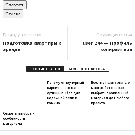
Оплатить
Отмена
Предыдущая статья
Следующая статья
Подготовка квартиры к
user_244 — Профиль
аренде
копирайтера
СХОЖИЕ СТАТЬИ
БОЛЬШЕ ОТ АВТОРА
Почему огнеупорный
Все, что нужно знать о
кирпич — это ваш
марках бетона: как
лучший выбор для
выбрать правильный
надежной печи и
материал для любого
камина
проекта
Секреты выбора и
особенности
материала