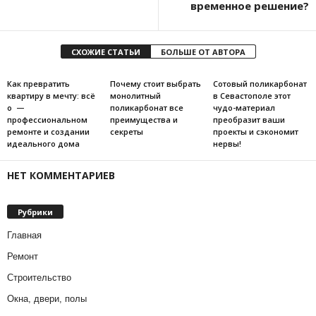
временное решение?
СХОЖИЕ СТАТЬИ
БОЛЬШЕ ОТ АВТОРА
Как превратить
Почему стоит выбрать
Сотовый поликарбонат
квартиру в мечту: всё
монолитный
в Севастополе этот
о —
поликарбонат все
чудо-материал
профессиональном
преимущества и
преобразит ваши
ремонте и создании
секреты
проекты и сэкономит
идеального дома
нервы!
НЕТ КОММЕНТАРИЕВ
Рубрики
Главная
Ремонт
Строительство
Окна, двери, полы