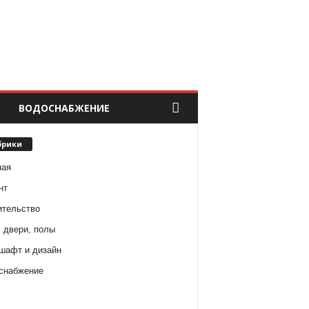
ВОДОСНАБЖЕНИЕ
брики
ная
нт
ительство
 двери, полы
шафт и дизайн
снабжение