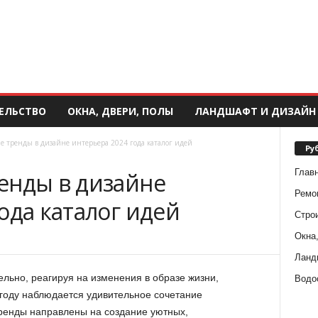
ЕЛЬСТВО
ОКНА, ДВЕРИ, ПОЛЫ
ЛАНДШАФТ И ДИЗАЙН
е тренды в дизайне интерьера 2024 года каталог идей
Ру
Глав
енды в дизайне
Ремо
ода каталог идей
Стро
Окна,
Ланд
льно, реагируя на изменения в образе жизни,
Водо
 году наблюдается удивительное сочетание
тренды направлены на создание уютных,