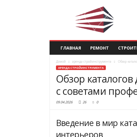
ГЛАВНАЯ
РЕМОНТ
СТРОИТ
Домой
аренда стройинструмента
Обзор катало
АРЕНДА СТРОЙИНСТРУМЕНТА
Обзор каталогов
с советами проф
09.04.2026
26
0
Введение в мир кат
интерьеров