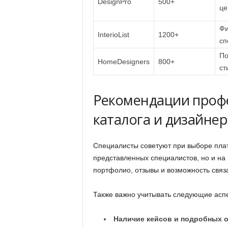
DesignPro
500+
це
Фи
InterioList
1200+
сп
По
HomeDesigners
800+
ст
Рекомендации проф
каталога и дизайнер
Специалисты советуют при выборе плат
представленных специалистов, но и на
портфолио, отзывы и возможность связ
Также важно учитывать следующие аспе
Наличие кейсов и подробных о