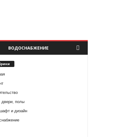
ВОДОСНАБЖЕНИЕ
брики
ная
нт
ительство
 двери, полы
шафт и дизайн
снабжение