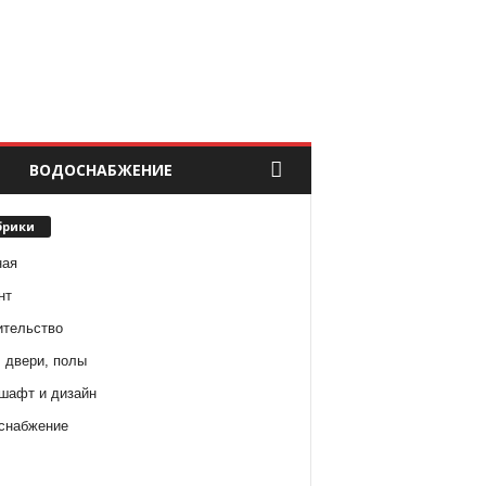
ВОДОСНАБЖЕНИЕ
брики
ная
нт
ительство
 двери, полы
шафт и дизайн
снабжение