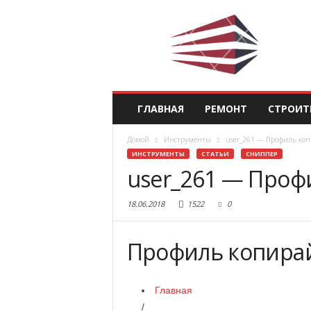
ГЛАВНАЯ
РЕМОНТ
СТРОИТ
Домой
Инструменты
user_261 — Профиль коп
ИНСТРУМЕНТЫ
СТАТЬИ
СНИППЕР
user_261 — Проф
18.06.2018
1522
0
Профиль копирай
Главная
/