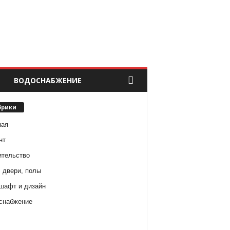
ВОДОСНАБЖЕНИЕ
брики
ная
нт
ительство
 двери, полы
шафт и дизайн
снабжение