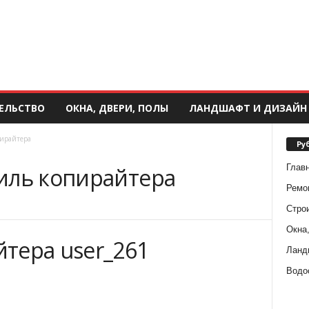
ЕЛЬСТВО
ОКНА, ДВЕРИ, ПОЛЫ
ЛАНДШАФТ И ДИЗАЙН
ирайтера
Ру
Глав
иль копирайтера
Ремо
Стро
Окна,
тера user_261
Ланд
Водо