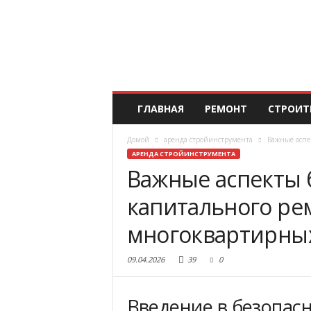
ГЛАВНАЯ
РЕМОНТ
СТРОИТ
Домой
аренда стройинструмента
Важные аспе
АРЕНДА СТРОЙИНСТРУМЕНТА
Важные аспекты 
капитального ре
многоквартирны
09.04.2026
39
0
Введение в безопас