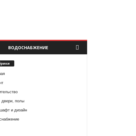
ВОДОСНАБЖЕНИЕ
брики
ная
нт
ительство
 двери, полы
шафт и дизайн
снабжение