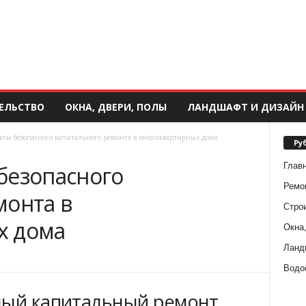
ЕЛЬСТВО
ОКНА, ДВЕРИ, ПОЛЫ
ЛАНДШАФТ И ДИЗАЙН
кты безопасного капитального ремонта в многоквартирных дома
Ру
Глав
безопасного
Ремо
монта в
Стро
х дома
Окна,
Ланд
Водо
ный капитальный ремонт