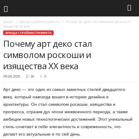
Домой
аренда стройинструмента
Почему арт деко стал символом роскоши и
изящества XX века
АРЕНДА СТРОЙИНСТРУМЕНТА
Почему арт деко стал
символом роскоши и
изящества XX века
09.04.2026
36
0
Арт деко — это один из самых заметных стилей двадцатого
века, который навсегда вошел в историю дизайна и
архитектуры. Он стал символом роскоши, изящества и
прогресса, отразив дух эпохи межвоенного периода, а также
амбиции новых технологических достижений. Этот уникальный
стиль сочетает в себе элегантность и современность, что
делает его актуальным и по сей день.