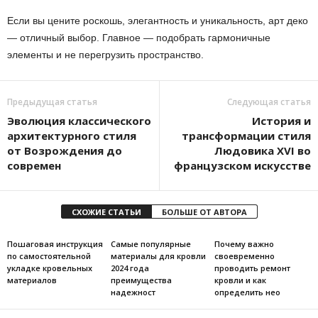
Если вы цените роскошь, элегантность и уникальность, арт деко
— отличный выбор. Главное — подобрать гармоничные
элементы и не перегрузить пространство.
Предыдущая статья
Следующая статья
Эволюция классического
История и
архитектурного стиля
трансформации стиля
от Возрождения до
Людовика XVI во
современ
французском искусстве
СХОЖИЕ СТАТЬИ
БОЛЬШЕ ОТ АВТОРА
Пошаговая инструкция
Самые популярные
Почему важно
по самостоятельной
материалы для кровли
своевременно
укладке кровельных
2024 года
проводить ремонт
материалов
преимущества
кровли и как
надежност
определить нео