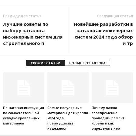
Предыдущая статья
Следующая статья
Лучшие советы по
Новейшие разработки в
выбору каталога
каталогах инженерных
инженерных систем для
систем 2024 года обзор
строительного п
и тр
СХОЖИЕ СТАТЬИ
БОЛЬШЕ ОТ АВТОРА
Пошаговая инструкция
Самые популярные
Почему важно
по самостоятельной
материалы для кровли
своевременно
укладке кровельных
2024 года
проводить ремонт
материалов
преимущества
кровли и как
надежност
определить нео