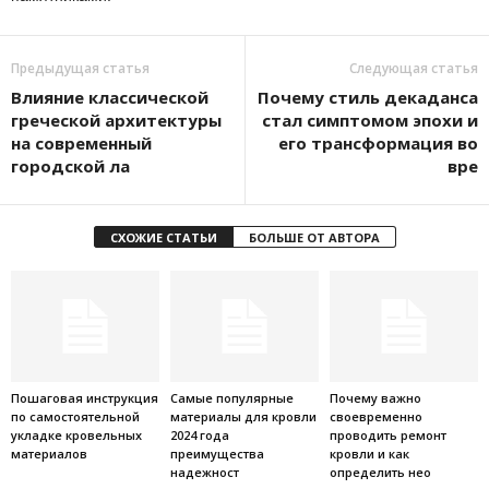
Предыдущая статья
Следующая статья
Влияние классической
Почему стиль декаданса
греческой архитектуры
стал симптомом эпохи и
на современный
его трансформация во
городской ла
вре
СХОЖИЕ СТАТЬИ
БОЛЬШЕ ОТ АВТОРА
Пошаговая инструкция
Самые популярные
Почему важно
по самостоятельной
материалы для кровли
своевременно
укладке кровельных
2024 года
проводить ремонт
материалов
преимущества
кровли и как
надежност
определить нео